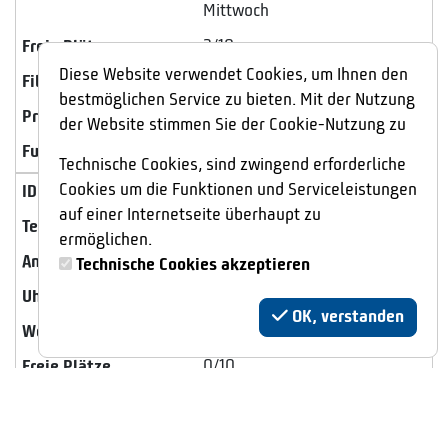
Mittwoch
3/10
Diese Website verwendet Cookies, um Ihnen den
Hallenbad Huchting
bestmöglichen Service zu bieten. Mit der Nutzung
103,00 €
der Website stimmen Sie der Cookie-Nutzung zu
Buchen
Technische Cookies, sind zwingend erforderliche
Cookies um die Funktionen und Serviceleistungen
10032
auf einer Internetseite überhaupt zu
17.08.2026 - 05.10.2026
ermöglichen.
8
Technische Cookies akzeptieren
16:45
OK, verstanden
Montag
0/10
Schloßparkbad
82,40 €