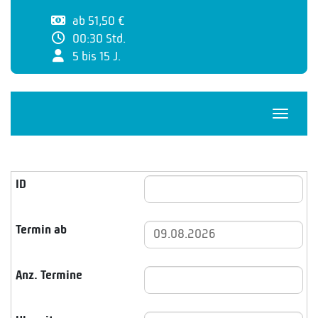
ab 51,50 €
00:30 Std.
5 bis 15 J.
Navigat