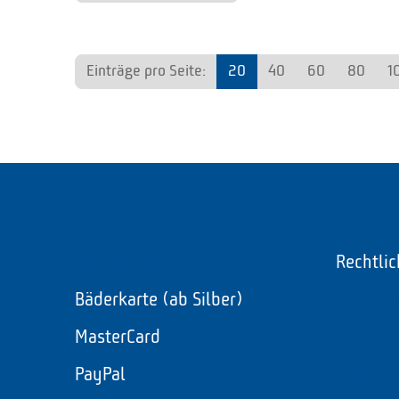
Einträge pro Seite:
20
40
60
80
1
Zahlmethoden
Rechtli
Bäderkarte (ab Silber)
Impres
MasterCard
AGB
PayPal
Datensc