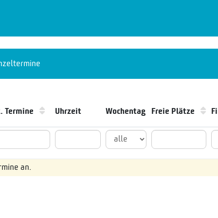
nzeltermine
z. Termine
Uhrzeit
Wochentag
Freie Plätze
F
ermine an.