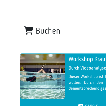
Buchen
Workshop Krau
Durch Videoanalyse
Dieser Workshop ist 
wollen. Durch den 
dementsprechend gezi