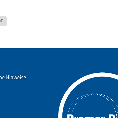
00
che Hinweise
sum
hutzhinweise