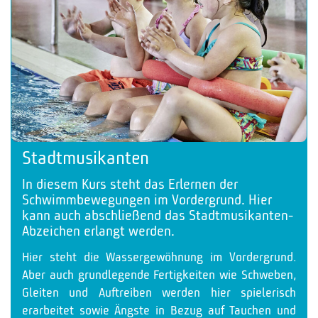
Stadtmusikanten
In diesem Kurs steht das Erlernen der
Schwimmbewegungen im Vordergrund. Hier
kann auch abschließend das Stadtmusikanten-
Abzeichen erlangt werden.
Hier steht die Wassergewöhnung im Vordergrund.
Aber auch grundlegende Fertigkeiten wie Schweben,
Gleiten und Auftreiben werden hier spielerisch
erarbeitet sowie Ängste in Bezug auf Tauchen und