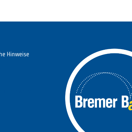
che Hinweise
sum
hutzhinweise