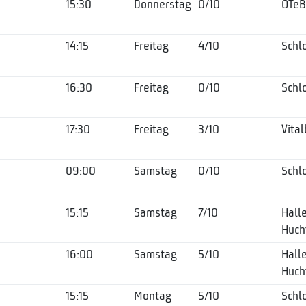
15:30
Donnerstag
0/10
OTe
14:15
Freitag
4/10
Schl
16:30
Freitag
0/10
Schl
17:30
Freitag
3/10
Vita
09:00
Samstag
0/10
Schl
15:15
Samstag
7/10
Hall
Huch
16:00
Samstag
5/10
Hall
Huch
15:15
Montag
5/10
Schl