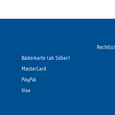
Zahlmethoden
Rechtli
Bäderkarte (ab Silber)
Impres
MasterCard
AGB
PayPal
Datensc
Visa