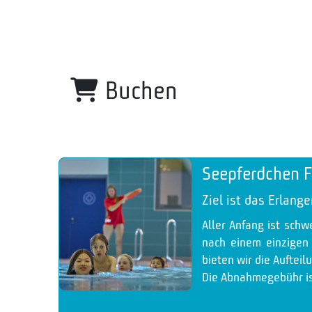
Buchen
Seepferdchen F
Ziel ist das Erlan
Aller Anfang ist schw
nach einem einzigen
bieten wir die Aufteil
Die Abnahmegebühr is