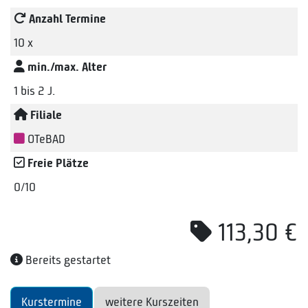
Anzahl Termine
10 x
min./max. Alter
1 bis 2 J.
Filiale
OTeBAD
Freie Plätze
0/10
113,30 €
Bereits gestartet
Kurstermine
weitere Kurszeiten