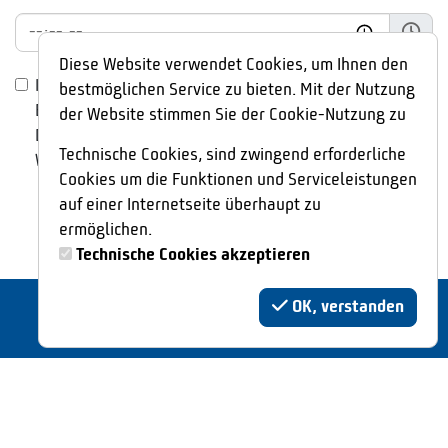
Diese Website verwendet Cookies, um Ihnen den
Ich erkläre meine Zustimmung zur Übermittlung,
bestmöglichen Service zu bieten. Mit der Nutzung
Erhebung und Verarbeitung der eingegeben
der Website stimmen Sie der Cookie-Nutzung zu
Daten gemäß der
Datenschutzhinweise
auf dieser
Technische Cookies, sind zwingend erforderliche
*
Webseite.
Cookies um die Funktionen und Serviceleistungen
auf einer Internetseite überhaupt zu
Senden
ermöglichen.
Technische Cookies akzeptieren
OK, verstanden
Zahlmethoden
Bäderkarte (ab Silber)